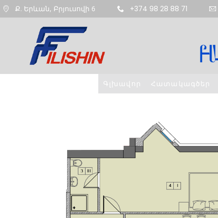
Ք. Երևան, Բրյուսովի 6
+374 98 28 88 71
Գլխավոր
Հատակագծեր
11
ՇԵՆՔ 4,
AUGUST
ԲՆԱԿԱՐԱՆ 47
2020
9
ՇԵՆՔ 5,
AUGUST