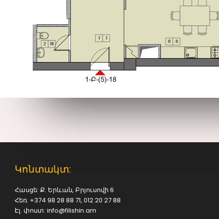
ԲՆԱԿԱՐԱՆ 24
2020
Գլխավոր
Հատակագծեր
26
PIANO JAM
DECEMBER
SOUND TRACK
2015
26
WAITING FOR
DECEMBER
RIGHT RIDE TO
2015
COME
26
Կոնտակտ:
CHARLES
DECEMBER
HORTON
2015
Հասցե: Ք. Երևան, Բրյուսովի 6
Հեռ. +374 98 28 88 71, 012 20 27 88
Էլ. փոստ: info@filishin.am