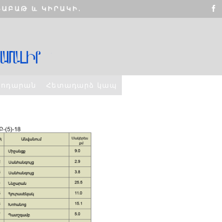
տոդարան
Հետադարձ կապ
ՇԵՆՔ 4,
ԲՆԱԿԱՐԱՆ 2
ELLO WORLD!