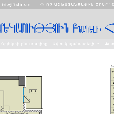
info@filishin.am
Օբյեկտի բնութագիրը
Ավտոկայանատեղի
Ֆո
11
11
ՇԵՆՔ 4,
AUGUST
AUGUST
ԲՆԱԿԱՐԱՆ 34
2020
2020
3
8
ՇԵՆՔ 5,
H
AUGUST
MAY