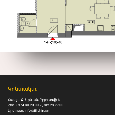
ԲՆԱԿԱՐԱՆ 24
2020
Գլխավոր
Հատակագծեր
26
PIANO JAM
DECEMBER
SOUND TRACK
2015
26
WAITING FOR
DECEMBER
RIGHT RIDE TO
2015
COME
26
Կոնտակտ:
CHARLES
DECEMBER
HORTON
2015
Հասցե: Ք. Երևան, Բրյուսովի 6
Հեռ. +374 98 28 88 71, 012 20 27 88
Էլ. փոստ: info@filishin.am