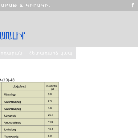
տոդարան
Հետադարձ կապ
ՇԵՆՔ 4,
ԲՆԱԿԱՐԱՆ 2
ELLO WORLD!