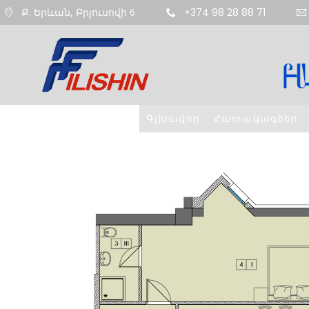
Ք. Երևան, Բրյուսովի 6
+374 98 28 88 71
Գլխավոր
Հատակագծեր
11
ՇԵՆՔ 4,
AUGUST
ԲՆԱԿԱՐԱՆ 47
2020
9
ՇԵՆՔ 5,
AUGUST