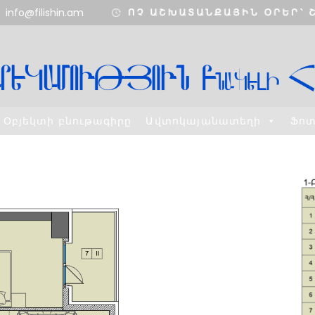
info@filishin.am
Օբյեկտի բնութագիրը
Ավտոկայանատեղի
Ֆո
11
11
ՇԵՆՔ 4,
AUGUST
AUGUST
ԲՆԱԿԱՐԱՆ 34
2020
2020
3
8
ՇԵՆՔ 5,
H
AUGUST
MAY